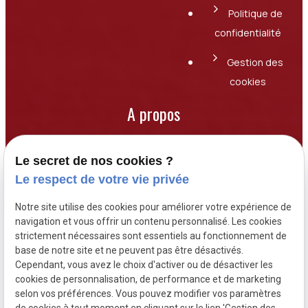
Politique de
confidentialité
Gestion des
cookies
A propos
Basé à Perpignan, le cabinet SELARL PEREZ-
Le secret de nos cookies ?
COUFFE & ASSOCIES accompagne particuliers
Le respect de votre vie privée
et professionnels en droit de la famille,
Notre site utilise des cookies pour améliorer votre expérience de
responsabilité civile et droit de
navigation et vous offrir un contenu personnalisé. Les cookies
l’environnement. Spécialisés en divorce
strictement nécessaires sont essentiels au fonctionnement de
contentieux, nous traitons chaque dossier
base de notre site et ne peuvent pas être désactivés.
Cependant, vous avez le choix d'activer ou de désactiver les
avec rigueur et humanité pour offrir des
cookies de personnalisation, de performance et de marketing
solutions sur mesure.
selon vos préférences. Vous pouvez modifier vos paramètres