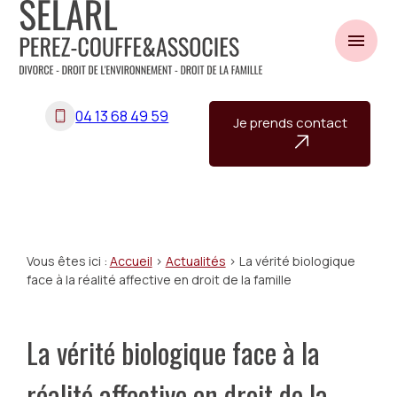
Panneau de gestion des cookies
menu
04 13 68 49 59
Je prends contact
Vous êtes ici :
Accueil
>
Actualités
> La vérité biologique
face à la réalité affective en droit de la famille
La vérité biologique face à la
réalité affective en droit de la