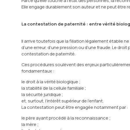
Parce qu’elle touche à l’état des personnes, la recon
Elle engage durablement son auteur et ne peut être re
La contestation de paternité : entre vérité biologi
Il arrive toutefois que la filiation légalement établie 
d’une erreur, d’une pression ou d’une fraude. Le droit p
contestation de paternité.
Ces procédures soulèvent des enjeux particulièrement
fondamentaux :
le droit à la vérité biologique ;
la stabilité de la cellule familiale ;
la sécurité juridique ;
et, surtout, l’intérêt supérieur de l’enfant.
La contestation peut être engagée notamment par :
le père ayant procédé à la reconnaissance ;
la mère ;