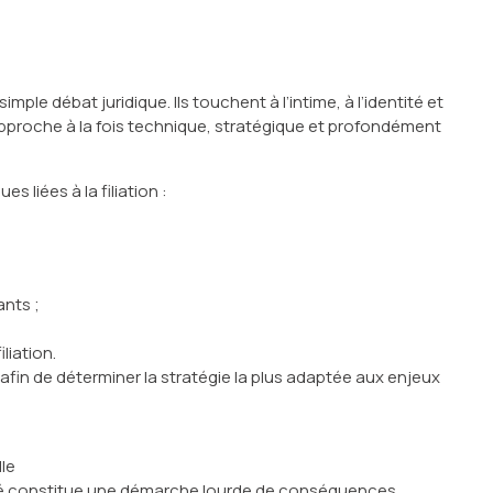
simple débat juridique. Ils touchent à l’intime, à l’identité et
 approche à la fois technique, stratégique et profondément
 liées à la filiation :
ants ;
liation.
afin de déterminer la stratégie la plus adaptée aux enjeux
lle
ité constitue une démarche lourde de conséquences