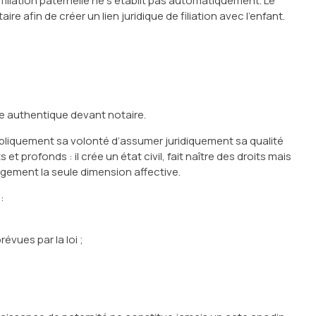
a filiation paternelle ne s’établit pas automatiquement. Le
e afin de créer un lien juridique de filiation avec l’enfant.
acte authentique devant notaire.
publiquement sa volonté d’assumer juridiquement sa qualité
 profonds : il crée un état civil, fait naître des droits mais
gement la seule dimension affective.
:
révues par la loi ;