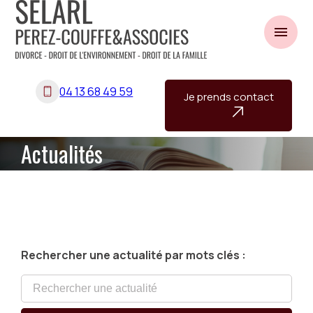
Panneau de gestion des cookies
menu
04 13 68 49 59
Je prends contact
Actualités
Rechercher une actualité par mots clés :