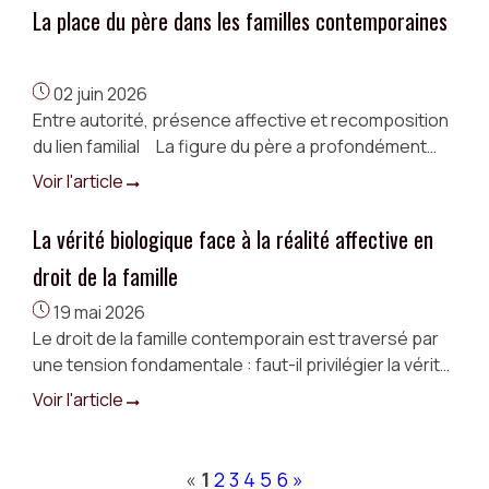
La place du père dans les familles contemporaines
02 juin 2026
Entre autorité, présence affective et recomposition
du lien familial La figure du père a profondément
évolué au cours des dernières décennies.
Voir l'article
Longtemps perçu comme le détenteur de ...
La vérité biologique face à la réalité affective en
droit de la famille
19 mai 2026
Le droit de la famille contemporain est traversé par
une tension fondamentale : faut-il privilégier la vérité
biologique ou protéger la réalité affective construite
Voir l'article
autour de l’enfant ? ...
«
1
2
3
4
5
6
»