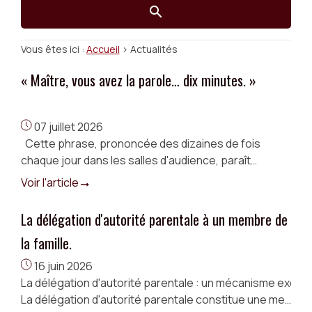
Vous êtes ici :
Accueil
> Actualités
« Maître, vous avez la parole… dix minutes. »
07 juillet 2026
Cette phrase, prononcée des dizaines de fois
chaque jour dans les salles d'audience, paraît
anodine. Elle est presque mécanique. Pourtant, pour
Voir l'article
celui qui l'entend, elle a une résonance toute ...
La délégation d'autorité parentale à un membre de
la famille.
16 juin 2026
La délégation d'autorité parentale : un mécanisme except
La délégation d'autorité parentale constitue une mesure