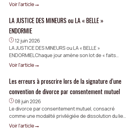
juridique ...
Voir l'article
LA JUSTICE DES MINEURS ou LA « BELLE »
ENDORMIE
12 juin 2026
LA JUSTICE DES MINEURS ou LA « BELLE »
ENDORMIELChaque jour amène son lot de « faits
divers » ou plus exactement d’histoires sordides de
Voir l'article
mineurs auteurs de violences tout aussi sordides, ...
Les erreurs à proscrire lors de la signature d’une
convention de divorce par consentement mutuel
08 juin 2026
Le divorce par consentement mutuel, consacré
comme une modalité privilégiée de dissolution du lien
matrimonial lorsque les époux s’accordent tant sur le
Voir l'article
principe du divorce que sur ...