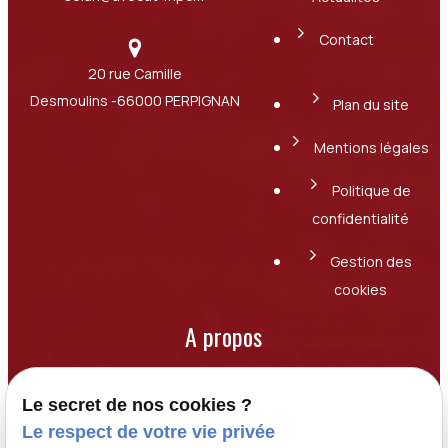
Contact
20 rue Camille
Desmoulins
-66000 PERPIGNAN
Plan du site
Mentions légales
Politique de
confidentialité
Gestion des
cookies
A propos
Basé à Perpignan, le cabinet SELARL PEREZ-
Le secret de nos cookies ?
COUFFE & ASSOCIES accompagne particuliers
Le respect de votre vie privée